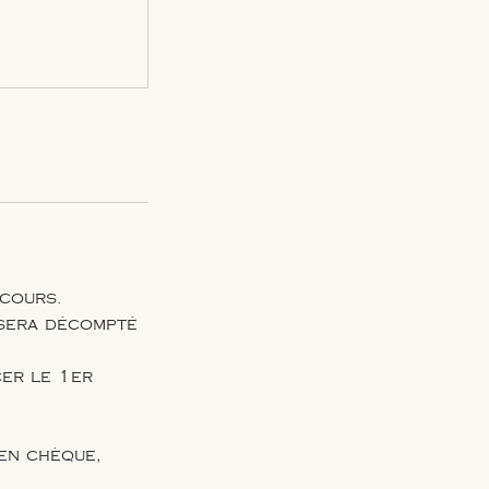
 cours.
t sera décompté
cer le 1er
 en chèque,