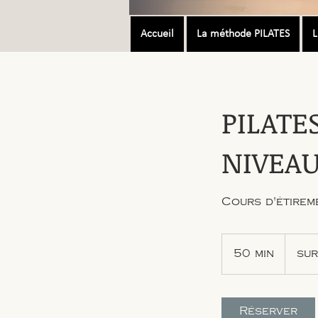
Accueil
La méthode PILATES
L
PILATE
NIVEAU
Cours d'étirem
sur
Carte
50 min
5
sur
0
m
i
Réserver